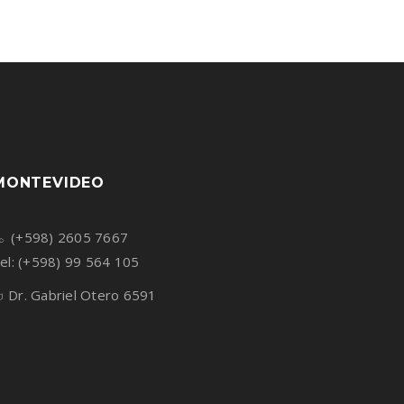
MONTEVIDEO
(+598) 2605 7667
el: (+598) 99 564 105
Dr. Gabriel Otero 6591