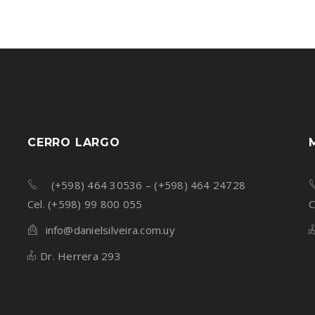
CERRO LARGO
(+598) 464 30536 – (+598) 464 24728
Cel. (+598) 99 800 055
C
info@danielsilveira.com.uy
Dr. Herrera 293